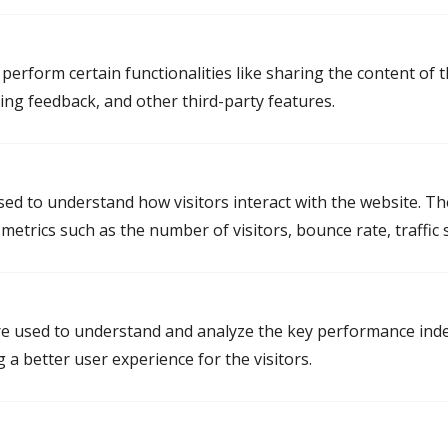
Mediation in Groningen
perform certain functionalities like sharing the content of 
Mediator Groningen
ting feedback, and other third-party features.
Mediator Delfzijl
Mediator Hoogezand
Mediator Haren
used to understand how visitors interact with the website. T
etrics such as the number of visitors, bounce rate, traffic s
Mediation in Friesland
Mediator Leeuwarden
e used to understand and analyze the key performance inde
g a better user experience for the visitors.
Mediator Heerenveen
Mediator Drachten
Mediator Dokkum