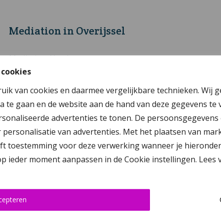
Mediation in Overijssel
Mediation Almelo
 cookies
Mediation Deventer
ruik van cookies en daarmee vergelijkbare technieken. Wij 
Mediation Enschede
a te gaan en de website aan de hand van deze gegevens te 
Mediation Genemuiden
sonaliseerde advertenties te tonen. De persoonsgegevens 
Mediation Hengelo
personalisatie van advertenties. Met het plaatsen van mar
 toestemming voor deze verwerking wanneer je hieronder op ‘
Mediation Kampen
 op ieder moment aanpassen in de Cookie instellingen. Lees
Mediation Raalte
Mediation Rijssen-Holten
Mediation Steenwijk
cepteren
Mediation Vriezenveen