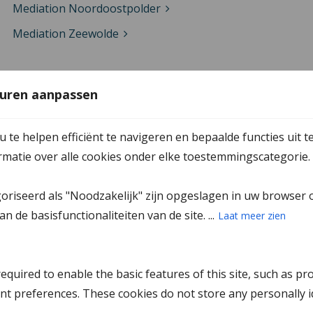
Mediation Noordoostpolder
Mediation Zeewolde
Mediation in Zeeland
uren aanpassen
Mediation Goes
te helpen efficiënt te navigeren en bepaalde functies uit t
Mediation Middelburg
ormatie over alle cookies onder elke toestemmingscategorie.
Mediation Middelharnis
goriseerd als "Noodzakelijk" zijn opgeslagen in uw browser 
Mediation Terneuzen
n de basisfunctionaliteiten van de site. ...
Laat meer zien
Mediation Tholen
Mediation Vlissingen
quired to enable the basic features of this site, such as pr
Mediation Zierikzee
nt preferences. These cookies do not store any personally id