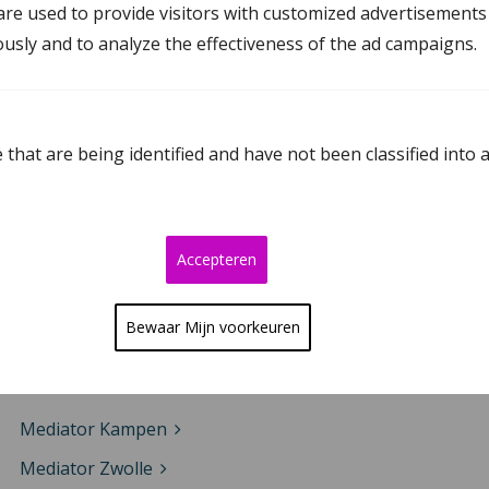
re used to provide visitors with customized advertisements
Mediation Oosterwolde
ously and to analyze the effectiveness of the ad campaigns.
Mediation in Drenthe
that are being identified and have not been classified into 
Mediator Assen
Mediator Meppel
Mediator Emmen
Accepteren
Mediator Hoogeveen
Bewaar Mijn voorkeuren
Mediation in Overijssel
Mediator Kampen
Mediator Zwolle