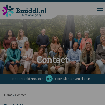
Contact
Beoordeeld met een
9.4
door Klantenvertellen.nl
Home
»
Contact