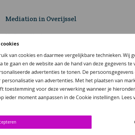
Mediation in Overijssel
Mediation Almelo
 cookies
Mediation Deventer
ruik van cookies en daarmee vergelijkbare technieken. Wij 
Mediation Enschede
a te gaan en de website aan de hand van deze gegevens te 
Mediation Genemuiden
sonaliseerde advertenties te tonen. De persoonsgegevens 
Mediation Hengelo
personalisatie van advertenties. Met het plaatsen van mar
 toestemming voor deze verwerking wanneer je hieronder op ‘
Mediation Kampen
 op ieder moment aanpassen in de Cookie instellingen. Lees
Mediation Raalte
Mediation Rijssen-Holten
Mediation Steenwijk
cepteren
Mediation Vriezenveen