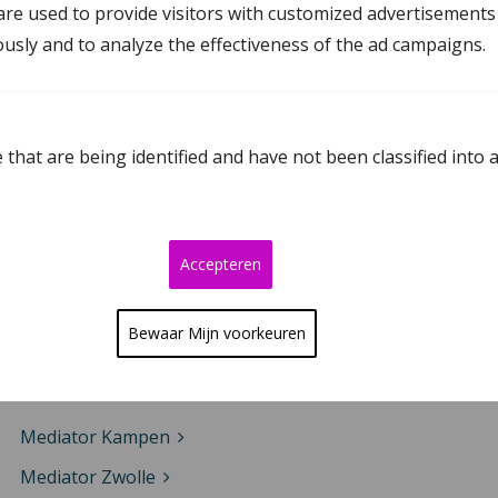
re used to provide visitors with customized advertisements
Mediation Oosterwolde
ously and to analyze the effectiveness of the ad campaigns.
Mediation in Drenthe
that are being identified and have not been classified into 
Mediator Assen
Mediator Meppel
Mediator Emmen
Accepteren
Mediator Hoogeveen
Bewaar Mijn voorkeuren
Mediation in Overijssel
Mediator Kampen
Mediator Zwolle