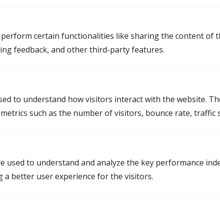
Mediation in Groningen
perform certain functionalities like sharing the content of 
Mediator Groningen
ting feedback, and other third-party features.
Mediator Delfzijl
Mediator Hoogezand
Mediator Haren
used to understand how visitors interact with the website. T
etrics such as the number of visitors, bounce rate, traffic s
Mediation in Friesland
Mediator Leeuwarden
e used to understand and analyze the key performance inde
g a better user experience for the visitors.
Mediator Heerenveen
Mediator Drachten
Mediator Dokkum