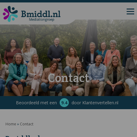
Contact
Beoordeeld met een
9.4
door Klantenvertellen.nl
Home
»
Contact