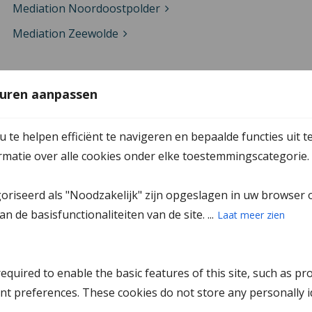
Mediation Noordoostpolder
Mediation Zeewolde
Mediation in Zeeland
uren aanpassen
Mediation Goes
te helpen efficiënt te navigeren en bepaalde functies uit t
Mediation Middelburg
ormatie over alle cookies onder elke toestemmingscategorie.
Mediation Middelharnis
goriseerd als "Noodzakelijk" zijn opgeslagen in uw browser 
Mediation Terneuzen
n de basisfunctionaliteiten van de site. ...
Laat meer zien
Mediation Tholen
Mediation Vlissingen
quired to enable the basic features of this site, such as pr
Mediation Zierikzee
nt preferences. These cookies do not store any personally id