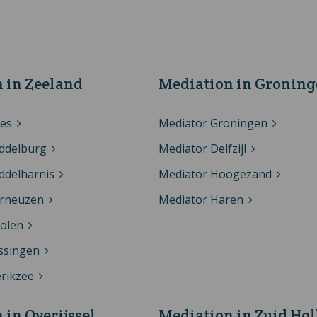
 in Zeeland
Mediation in Gronin
oes
Mediator Groningen
ddelburg
Mediator Delfzijl
ddelharnis
Mediator Hoogezand
erneuzen
Mediator Haren
olen
issingen
erikzee
 in Overijssel
Mediation in Zuid Ho