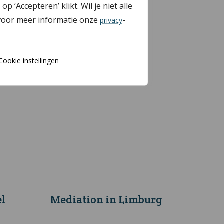
Accepteren’ klikt. Wil je niet alle
 voor meer informatie onze
-
privacy
Cookie instellingen
el
Mediation in Limburg