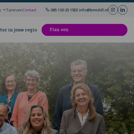
s
Tarieven
Contact
085 130 25 15
info@bmiddl.nl
Plan een
tor in jouw regio
kennismakingsgesprek