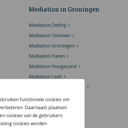
Mediation in Groningen
Mediation Delfzijl
Mediation Glimmen
Mediation Groningen
Mediation Haren
Mediation Hoogezand
Mediation Leek
Mediation Westerkwartier
Mediation Veendam
gebruiken functionele cookies om
verbeteren. Daarnaast plaatsen
Mediation Zuidhorn
en cookies van de gebruikers
keting cookies worden