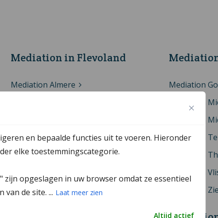
Mediation in Flevoland
Mediation
Mediation Almere
Mediation G
Mediation Dronten
Mediation Mi
Mediation Lelystad
Mediation Mi
Mediation Noordoostpolder
Mediation T
igeren en bepaalde functies uit te voeren. Hieronder
onder elke toestemmingscategorie.
Mediation Zeewolde
Mediation Th
Mediation Vl
k" zijn opgeslagen in uw browser omdat ze essentieel
Mediation Zi
van de site. ...
Laat meer zien
Mediation in Drenthe
Mediation
Altijd actief