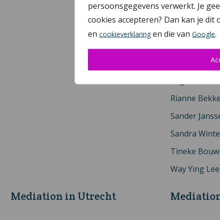
persoonsgegevens verwerkt. Je geeft
Marc Rutten
cookies accepteren? Dan kan je dit
Marja Asland
en
en die van
.
cookieverklaring
Google
Martien Veen
Ac
Natasja Luij
Regina Siers
Rianne Bekk
Sander Janss
Sandra Winte
Tineke Bouw
Way Ying Lee
Mediation in Utrecht
Mediation