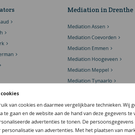
ators
Mediation in Drenthe
Baud
Mediation Assen
th
Mediation Coevorden
rk
Mediation Emmen
kerman
Mediation Hoogeveen
Mediation Meppel
Mediation Tynaarlo
inga
Mediation Westerveld
 cookies
nberger
ruik van cookies en daarmee vergelijkbare technieken. Wij 
ker
a te gaan en de website aan de hand van deze gegevens te 
er
sonaliseerde advertenties te tonen. De persoonsgegevens 
personalisatie van advertenties. Met het plaatsen van mar