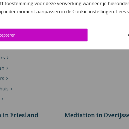
 toestemming voor deze verwerking wanneer je hieronder op ‘
 op ieder moment aanpassen in de Cookie instellingen. Lees
er
stra
cepteren
mes
ema
ers
en
rs
huis
 in Friesland
Mediation in Overijss