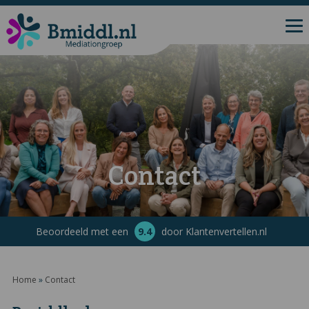
Contact
Beoordeeld met een
9.4
door Klantenvertellen.nl
Home
»
Contact