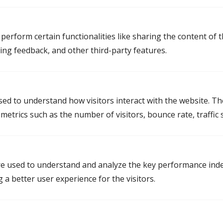
Mediation in Groningen
perform certain functionalities like sharing the content of 
Mediator Groningen
ting feedback, and other third-party features.
Mediator Delfzijl
Mediator Hoogezand
Mediator Haren
used to understand how visitors interact with the website. T
etrics such as the number of visitors, bounce rate, traffic s
Mediation in Friesland
Mediator Leeuwarden
e used to understand and analyze the key performance inde
g a better user experience for the visitors.
Mediator Heerenveen
Mediator Drachten
Mediator Dokkum