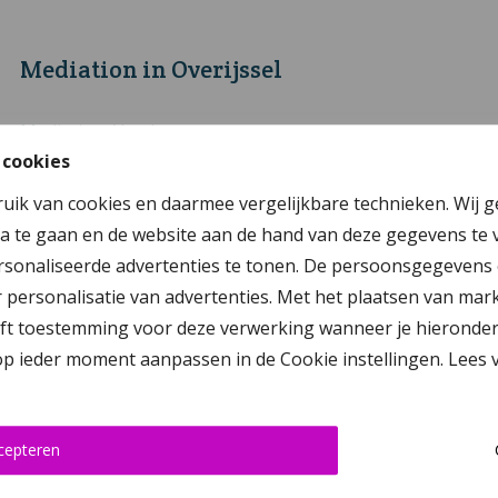
Mediation in Overijssel
Mediation Almelo
 cookies
Mediation Deventer
ruik van cookies en daarmee vergelijkbare technieken. Wij 
Mediation Enschede
a te gaan en de website aan de hand van deze gegevens te 
Mediation Genemuiden
sonaliseerde advertenties te tonen. De persoonsgegevens 
Mediation Hengelo
personalisatie van advertenties. Met het plaatsen van mar
 toestemming voor deze verwerking wanneer je hieronder op ‘
Mediation Kampen
 op ieder moment aanpassen in de Cookie instellingen. Lees
Mediation Raalte
Mediation Rijssen-Holten
Mediation Steenwijk
cepteren
Mediation Vriezenveen