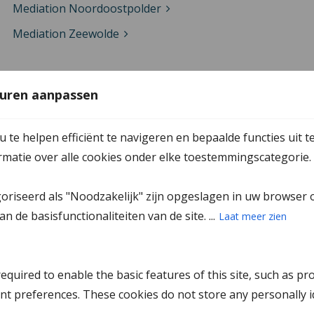
Mediation Noordoostpolder
Mediation Zeewolde
Mediation in Zeeland
uren aanpassen
Mediation Goes
te helpen efficiënt te navigeren en bepaalde functies uit t
Mediation Middelburg
ormatie over alle cookies onder elke toestemmingscategorie.
Mediation Middelharnis
goriseerd als "Noodzakelijk" zijn opgeslagen in uw browser 
Mediation Terneuzen
n de basisfunctionaliteiten van de site. ...
Laat meer zien
Mediation Tholen
Mediation Vlissingen
quired to enable the basic features of this site, such as pr
Mediation Zierikzee
nt preferences. These cookies do not store any personally id