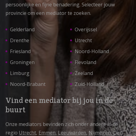
persoonlijke en fijne benadering. Selecteer jouw
provincie om een mediator te zoeken.
Gelderland
Overijssel
Drenthe
Utrecht
Friesland
Noord-Holland
Groningen
Flevoland
Limburg
Zeeland
Noord-Brabant
Zuid-Holland
Vind een mediator bij jou in de
buurt
Onze mediators bevinden zich onder andere in de
regio
Utrecht
,
Emmen
,
Leeuwarden
,
Nijmegen
,
Den