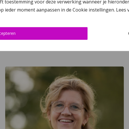
 toestemming voor deze verwerking wanneer je hieronder op ‘
 op ieder moment aanpassen in de Cookie instellingen. Lees
cepteren
Tineke Bouwhuis