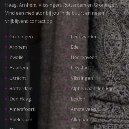
Haag
,
Arnhem
,
Vlissingen
,
Rotterdam
en
Groningen
.
Vind een
mediator
bij jou in de buurt en neem
vrijblijvend contact op.
Groningen
Leeuwarden
Arnhem
Ede
Zwolle
Heerenveen
Haarlem
Lelystad
Utrecht
Vlissingen
Rotterdam
Alphen aan den Rijn
Den Haag
Leiden
Amersfoort
Amstelveen
Apeldoorn
Alkmaar