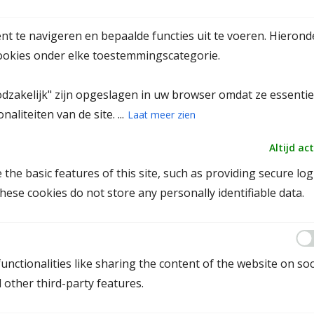
Mediator Dordrecht
nt te navigeren en bepaalde functies uit te voeren. Hierond
Mediator Alphen aan den Rijn
 cookies onder elke toestemmingscategorie.
Mediator Rotterdam
Mediator Zoetermeer
odzakelijk" zijn opgeslagen in uw browser omdat ze essentie
Mediator Leiden
aliteiten van de site. ...
Laat meer zien
Mediator Den Haag
Altijd act
the basic features of this site, such as providing secure log
Mediation in Overijssel
ese cookies do not store any personally identifiable data.
Mediator Kampen
Mediator Zwolle
unctionalities like sharing the content of the website on soc
Mediator Deventer
 other third-party features.
Mediator Enschede