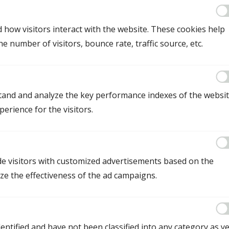
 how visitors interact with the website. These cookies help
Mediation in Drenthe
 number of visitors, bounce rate, traffic source, etc.
Mediator Assen
Mediator Meppel
and and analyze the key performance indexes of the websi
Mediator Emmen
perience for the visitors.
Mediator Hoogeveen
Mediation in Friesland
de visitors with customized advertisements based on the
ze the effectiveness of the ad campaigns.
Mediator Leeuwarden
Mediator Heerenveen
Mediator Drachten
entified and have not been classified into any category as ye