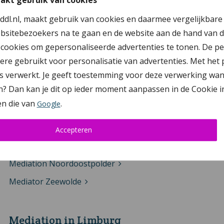
akt gebruik van cookies
Mediator Ede
ddl.nl, maakt gebruik van cookies en daarmee vergelijkbare
Mediator Arnhem
bsitebezoekers na te gaan en de website aan de hand van d
Mediator Apeldoorn
cookies om gepersonaliseerde advertenties te tonen. De p
re gebruikt voor personalisatie van advertenties. Met het
erwerkt. Je geeft toestemming voor deze verwerking wanneer 
Mediation in Flevoland
n? Dan kan je dit op ieder moment aanpassen in de Cookie i
n die van
.
Google
Mediator Almere
Mediator Dronten
Accepteren
Mediator Lelystad
Mediation Noordoostpolder
Mediator Zeewolde
Mediation in Limburg