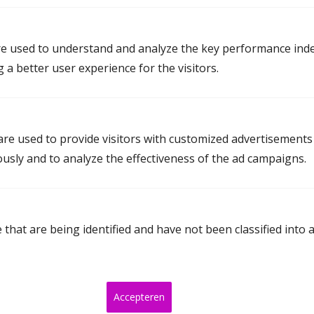
Mediation Bergen
e used to understand and analyze the key performance inde
Mediation Brunssum
g a better user experience for the visitors.
Mediation Heerlen
Mediation Horst
Mediation Kerkrade
re used to provide visitors with customized advertisements
Mediation Landgraaf
ously and to analyze the effectiveness of the ad campaigns.
Mediation Maastricht
Mediation Mook en Middelaar
Mediation Nuth
that are being identified and have not been classified into 
Mediation Peel en Maas
Mediation Roermond
Accepteren
Mediation Sittard-Geleen