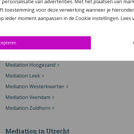
personalisatie van advertenties. Met het plaatsen van mar
Mediation in Groningen
 toestemming voor deze verwerking wanneer je hieronder op ‘
 op ieder moment aanpassen in de Cookie instellingen. Lees
Mediation Delfzijl
Mediation Glimmen
cepteren
Mediation Groningen
Mediation Haren
Mediation Hoogezand
Mediation Leek
Mediation Westerkwartier
Mediation Veendam
Mediation Zuidhorn
Mediation in Utrecht