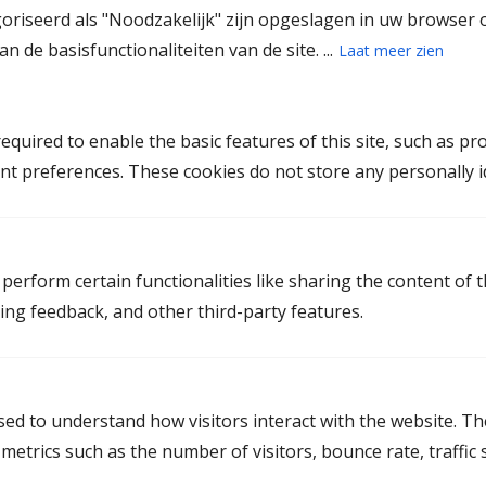
goriseerd als "Noodzakelijk" zijn opgeslagen in uw browser 
Mediation Deventer
n de basisfunctionaliteiten van de site. ...
Laat meer zien
Mediation Enschede
Mediation Genemuiden
quired to enable the basic features of this site, such as pr
Mediation Hengelo
nt preferences. These cookies do not store any personally id
Mediation Kampen
Mediation Raalte
Mediation Rijssen-Holten
perform certain functionalities like sharing the content of 
Mediation Steenwijk
ting feedback, and other third-party features.
Mediation Vriezenveen
Mediation Zwolle
used to understand how visitors interact with the website. T
etrics such as the number of visitors, bounce rate, traffic s
Mediation in Limburg