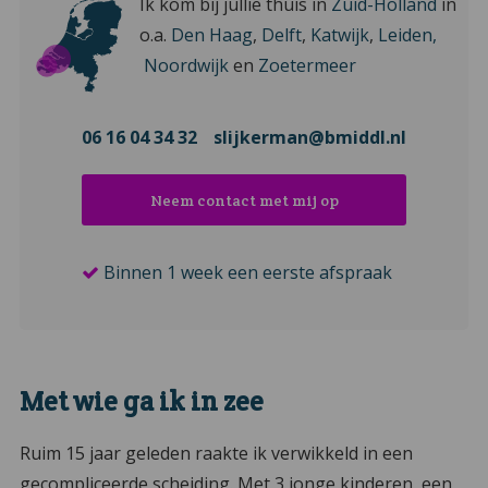
Ik kom bij jullie thuis in
Zuid-Holland
in
o.a.
Den Haag
,
Delft
,
Katwijk
,
Leiden,
Noordwijk
en
Zoetermeer
06 16 04 34 32
slijkerman@bmiddl.nl
Neem contact met mij op
Binnen 1 week een eerste afspraak
Met wie ga ik in zee
Ruim 15 jaar geleden raakte ik verwikkeld in een
gecompliceerde scheiding. Met 3 jonge kinderen, een