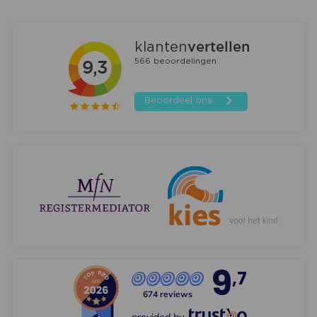
9
,7
674 reviews