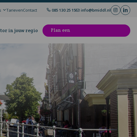
s
Tarieven
Contact
085 130 25 15
info@bmiddl.nl
Plan een
tor in jouw regio
kennismakingsgesprek