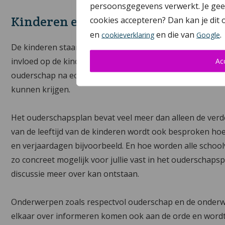
persoonsgegevens verwerkt. Je geeft
Kinderen en scheiden met een med
cookies accepteren? Dan kan je dit
en
en die van
.
cookieverklaring
Google
De kinderen staan bij jullie op de eerste plek. Als jullie 
invloed op de kinderen. Het is daarom ook belangrijk dat
Ac
ouderschap na echtscheiding of uit elkaar gaan. Zodat de
kunnen krijgen.
Het ouderschapsplan bevat veel meer dan alleen de verde
van de leeftijd van de kinderen wordt ook besproken hoe 
en verjaardagen bijvoorbeeld. En hoe worden alle schoo
zo concreet mogelijk voor jullie vast in het ouderschapsp
discussie meer over kan ontstaan.
Onderwerpen zoals respectvol ouderschap en de onderwe
elkaar over informeren komen ook aan de orde en wordt 