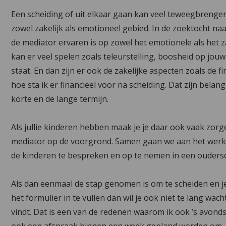
Een scheiding of uit elkaar gaan kan veel teweegbrengen.
zowel zakelijk als emotioneel gebied. In de zoektocht naa
de mediator ervaren is op zowel het emotionele als het z
kan er veel spelen zoals teleurstelling, boosheid op jou
staat. En dan zijn er ook de zakelijke aspecten zoals de f
hoe sta ik er financieel voor na scheiding. Dat zijn belan
korte en de lange termijn.
Als jullie kinderen hebben maak je je daar ook vaak zorgen
mediator op de voorgrond. Samen gaan we aan het werk o
de kinderen te bespreken en op te nemen in een ouders
Als dan eenmaal de stap genomen is om te scheiden en j
het formulier in te vullen dan wil je ook niet te lang w
vindt. Dat is een van de redenen waarom ik ook ’s avond
ook een afspraak binnen een week gepland worden om, k