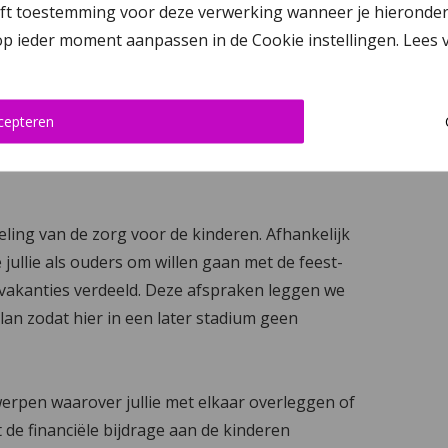
 toestemming voor deze verwerking wanneer je hieronder op ‘
iator
 op ieder moment aanpassen in de Cookie instellingen. Lees
uit elkaar gaan (gaan scheiden) heeft dit ook
 je samen invulling gaat geven aan het
cepteren
 kinderen het beste van jullie beiden mee
ling van de zorg voor de kinderen. Afhankelijk
jullie als ouders om willen gaan met de feest-
lvakanties verdeeld. Deze afspraken leggen we
lan zodat hier in een later stadium geen
rpen waarover jullie met elkaar overleggen of
de financiële bijdrage aan de kinderen