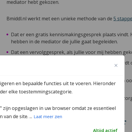
mediator hebt gekozen.
Bmiddl.nl werkt met een unieke methode van de
5 stapp
Dat er een gratis kennismakingsgesprek plaats vindt. H
hebben in de mediator die jullie gaat begeleiden.
Dat een vervolggesprek, als jullie voor mij hebben g
Er een duidelijk convenant en ouderschapsplan wordt o
hebben gemaakt.
Dat er naast de eventuele alimentatieberekeningen ook 
igeren en bepaalde functies uit te voeren. Hieronder
scheiding komt.
onder elke toestemmingscategorie.
Dat nadat de scheiding formeel is afgerond ook nazorg 
herberekeningen in de toekomst.
k" zijn opgeslagen in uw browser omdat ze essentieel
van de site. ...
Laat meer zien
Ik kom bij jullie langs in Alkmaar
Altijd actief