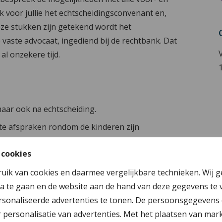
l ik voor jullie het echtscheidingsconvenant en,
eze stukken zijn getekend wordt het
vaste advocaat, ingediend bij de rechtbank. Dat
 al onzekere tijd.
aar ook na echtscheiding.
te afspraken rondom de kinderen zijn
 cookies
u een koop- of huurhuis is.
ruik van cookies en daarmee vergelijkbare technieken. Wij 
en, zowel ouderdomspensioen als bijzonder
a te gaan en de website aan de hand van deze gegevens te 
sonaliseerde advertenties te tonen. De persoonsgegevens 
s mediator. De stukken worden ingediend door
personalisatie van advertenties. Met het plaatsen van mar