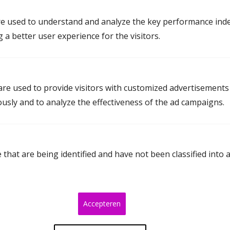
Een snelle scheidingsprocedure
e used to understand and analyze the key performance inde
Kwaliteit en vertrouwen
g a better user experience for the visitors.
re used to provide visitors with customized advertisements
ously and to analyze the effectiveness of the ad campaigns.
that are being identified and have not been classified into 
Bmiddl.nl: stap voor stap naar meer
zekerheid
Accepteren
We zetten alles voor jullie in een helder en duidelijk
overzicht en nemen jullie stap voor stap mee in alle