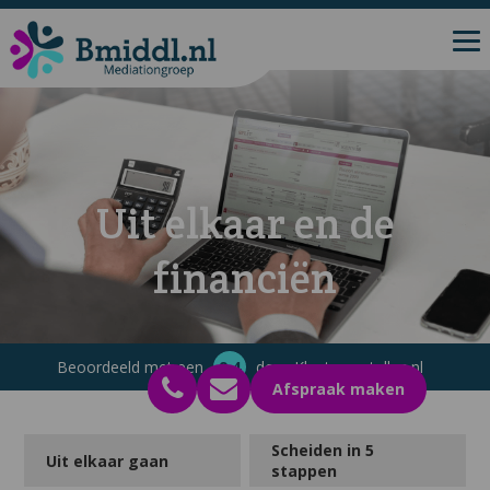
Uit elkaar en de
financiën
Beoordeeld met een
9.4
door Klantenvertellen.nl
Afspraak maken
Scheiden in 5
Uit elkaar gaan
stappen