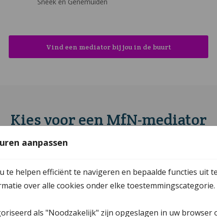
Sneek en Genemuiden
Vind een mediator bij jou in de buurt
Kies voor een MfN-mediator
uren aanpassen
Iedereen kan zichzelf aanbieden als bemiddelaar. Maar
hoe weet je zeker dat je de juiste persoon kiest?
te helpen efficiënt te navigeren en bepaalde functies uit t
Gelukkig is er een manier om de beste mediator te
ormatie over alle cookies onder elke toestemmingscategorie.
vinden: kies een MfN-mediator.
goriseerd als "Noodzakelijk" zijn opgeslagen in uw browser 