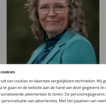
 cookies
Natasje Luijmes
ruik van cookies en daarmee vergelijkbare technieken. Wij 
Komt o.a. in Heerenveen, Meppel,
Westerveld, Wolvega en Steenwijk
a te gaan en de website aan de hand van deze gegevens te 
sonaliseerde advertenties te tonen. De persoonsgegevens 
personalisatie van advertenties. Met het plaatsen van mar