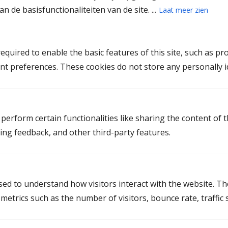
Deze titel is beschermd en kan alleen worden
n de basisfunctionaliteiten van de site. ...
Laat meer zien
verkregen na het succesvol afronden van de opleiding
en het examen tot geregistreerd mediator. Bovendien
zijn MfN-mediators onderworpen aan onafhankelijk
quired to enable the basic features of this site, such as pr
klacht- en tuchtrecht en moeten ze zich verplicht bij
nt preferences. These cookies do not store any personally id
laten scholen. Er zijn ook gedragsregels opgesteld
waar ze zich aan moeten houden.
perform certain functionalities like sharing the content of 
Door te kiezen voor een MfN-mediator ben je
ting feedback, and other third-party features.
verzekerd van onafhankelijkheid, kwaliteit, neutraliteit
en vertrouwen. Een ander groot voordeel is dat de
scheidingsprocedure vaak veel sneller verloopt dan
wanneer je advocaten inschakelt. Al 95% van onze
used to understand how visitors interact with the website. T
mediators is geregistreerd.
etrics such as the number of visitors, bounce rate, traffic s
Altijd een geregistreerd mediator