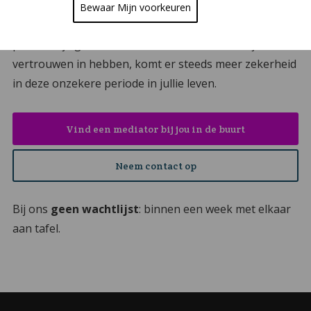
onderwerpen die voor jullie belangrijk zijn. Als alles
Bewaar Mijn voorkeuren
onzeker is ontstaan er mogelijkheden en met een
persoonlijk gekozen mediator aan tafel, waar jullie
vertrouwen in hebben, komt er steeds meer zekerheid
in deze onzekere periode in jullie leven.
Vind een mediator bij jou in de buurt
Neem contact op
Bij ons
geen wachtlijst
: binnen een week met elkaar
aan tafel.