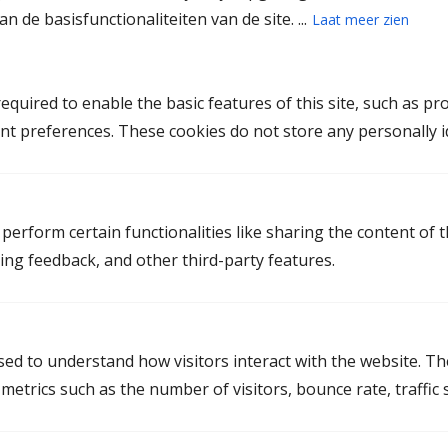
meerderjarige kinderen; geen kinderen;
n de basisfunctionaliteiten van de site. ...
Laat meer zien
alleen een ouderschapsplan maken of laten
herzien; beëindiging van de samenleving;
enkele gesprekken na de scheiding, om de
quired to enable the basic features of this site, such as pr
communicatie te verbeteren.
nt preferences. These cookies do not store any personally id
Inclusief:
perform certain functionalities like sharing the content of 
Gemiddeld 2 tot 3 gesprekken
ting feedback, and other third-party features.
Alleen partneralimentatie berekenen
Alleen kinderalimentatie berekenen
Vaststellingsovereenkomst / convenant
used to understand how visitors interact with the website. T
Aanpassingen op het ouderschapsplan
etrics such as the number of visitors, bounce rate, traffic s
Juridische afhandeling