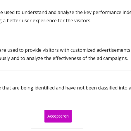
Aanvraag subsidie voor rechtsbijstand
e used to understand and analyze the key performance inde
De mogelijkheid voor een uurtarief
g a better user experience for the visitors.
Vraag een kennismakingsgesprek aan
re used to provide visitors with customized advertisements
ously and to analyze the effectiveness of the ad campaigns.
that are being identified and have not been classified into 
Veelgestelde vragen over
mediator Roosendaal
Accepteren