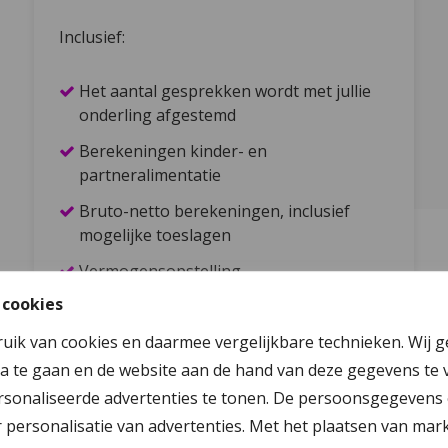
Inclusief:
Het aantal gesprekken wordt met jullie
onderling afgestemd
Berekeningen kinder- en
partneralimentatie
Bruto-netto berekeningen, inclusief
mogelijke toeslagen
Vermogensopstelling
 cookies
Ouderschapsplan
ruik van cookies en daarmee vergelijkbare technieken. Wij 
Gesprek met kinderen mogelijk
a te gaan en de website aan de hand van deze gegevens te 
Convenant of vaststellingsovereenkomst
sonaliseerde advertenties te tonen. De persoonsgegevens 
Voorbereiden of begeleiding
personalisatie van advertenties. Met het plaatsen van mar
gesprekken onafhankelijke