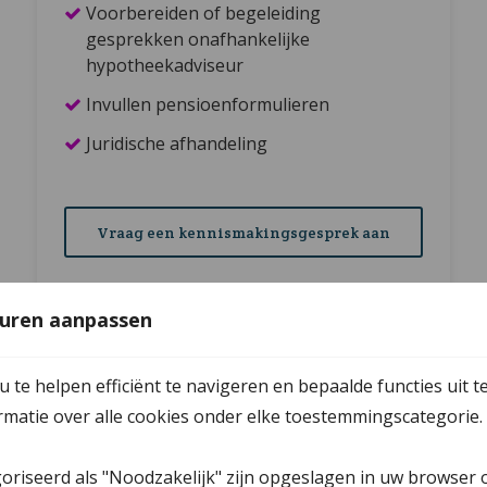
Voorbereiden of begeleiding
gesprekken onafhankelijke
hypotheekadviseur
Invullen pensioenformulieren
Juridische afhandeling
Vraag een kennismakingsgesprek aan
uren aanpassen
te helpen efficiënt te navigeren en bepaalde functies uit t
Basis
ormatie over alle cookies onder elke toestemmingscategorie.
Voor klanten waarbij er sprake is van
bijvoorbeeld:
een huurwoning;
goriseerd als "Noodzakelijk" zijn opgeslagen in uw browser 