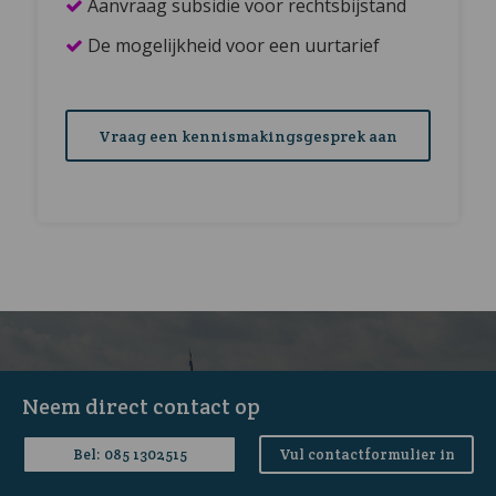
Aanvraag subsidie voor rechtsbijstand
De mogelijkheid voor een uurtarief
Vraag een kennismakingsgesprek aan
Veelgestelde vragen
Neem direct contact op
mediation Den Haag
Bel: 085 1302515
Vul contactformulier in