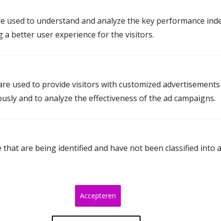
e used to understand and analyze the key performance inde
Wat zijn zoal de mogelijkheden bij een koopwoning?
g a better user experience for the visitors.
De woning wordt verkocht.
De beslissing rondom de woning wordt een paar
jaar uitgesteld.
re used to provide visitors with customized advertisements
ously and to analyze the effectiveness of the ad campaigns.
Een van jullie beiden neemt de woning over.
Lees meer
that are being identified and have not been classified into 
Accepteren