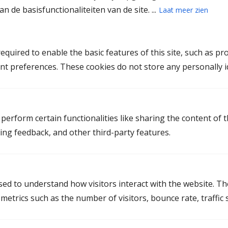
Een convenant met alle beslissingen op de
n de basisfunctionaliteiten van de site. ...
Laat meer zien
diverse onderwerpen duidelijk verwoord.
Onze vaste advocaat die voor indiening zorgt
van de stukken bij Rechtbank en gemeente.
quired to enable the basic features of this site, such as pr
Uitgebreid stappenplan lezen
nt preferences. These cookies do not store any personally id
perform certain functionalities like sharing the content of 
ting feedback, and other third-party features.
Wie gaat waar wonen?
In deze tijd een lastig onderdeel; kan de één in de
used to understand how visitors interact with the website. T
woning blijven wonen en de ander uitkopen? Of moet
etrics such as the number of visitors, bounce rate, traffic s
er een andere oplossing gevonden worden? Is er een
woning voor de ander beschikbaar? Kan je urgentie
krijgen?