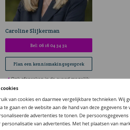
Caroline Slijkerman
Bel: 06 16 04 34 32
Plan een kennismakingsgesprek
Ook afspraken in de avond mogelijk
 cookies
Een mediator uit de omgeving
ruik van cookies en daarmee vergelijkbare technieken. Wij 
Persoonlijk contact en maatwerk
a te gaan en de website aan de hand van deze gegevens te 
Rust en structuur door vaste aanpak
sonaliseerde advertenties te tonen. De persoonsgegevens 
Snel inzicht in de woonopties
personalisatie van advertenties. Met het plaatsen van mar