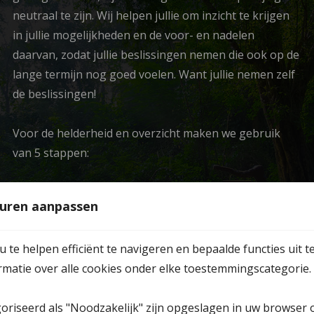
neutraal te zijn. Wij helpen jullie om inzicht te krijgen
in jullie mogelijkheden en de voor- en nadelen
daarvan, zodat jullie beslissingen nemen die ook op de
lange termijn nog goed voelen. Want jullie nemen zelf
de beslissingen!
Voor de helderheid en overzicht maken we gebruik
van 5 stappen:
Een kennismakingsgesprek met de mediator
uren aanpassen
die voor jullie kosteloos is.
Alle onderwerpen helder in beeld door een
te helpen efficiënt te navigeren en bepaalde functies uit t
uitgebreide rapportage hierover.
ormatie over alle cookies onder elke toestemmingscategorie.
Een uitgebreid ouderschapsplan, op maat
gemaakt.
goriseerd als "Noodzakelijk" zijn opgeslagen in uw browser 