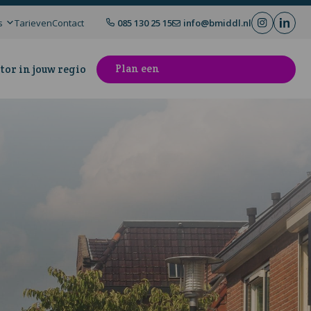
s
Tarieven
Contact
085 130 25 15
info@bmiddl.nl
Plan een
tor in jouw regio
kennismakingsgesprek