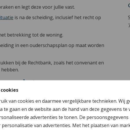
raken en legt deze voor jullie vast.
ituatie
is na de scheiding, inclusief het recht op
met betrekking tot de woning.
cheiding in een ouderschapsplan op maat worden
tukken bij de Rechtbank, zoals het convenant en
r hebben.
or aan huis
 cookies
is. Dat geeft vaak rust om met elkaar in
ruik van cookies en daarmee vergelijkbare technieken. Wij 
llie ook alles wat nodig is bij de hand hebben.
a te gaan en de website aan de hand van deze gegevens te 
eld te worden, we voeren het gesprek gewoon
sonaliseerde advertenties te tonen. De persoonsgegevens 
roken worden leg ik ook de mogelijkheden, en de
personalisatie van advertenties. Met het plaatsen van mar
ullie precies waar jullie ja of nee tegen zeggen