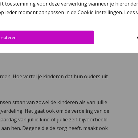
 toestemming voor deze verwerking wanneer je hieronder op ‘
et convenant met daarin de zakelijke afspraken
 op ieder moment aanpassen in de Cookie instellingen. Lees
orbeeld bij het afsluiten van een nieuwe
ken er goed in staan.
cepteren
en. Hoe vertel je kinderen dat hun ouders uit
nsen staan van zowel de kinderen als van jullie
rgverdeling. Het gaat ook om de verdeling van de
ardag van jullie kind of jullie zelf bijvoorbeeld.
en aan hen. Degene die de zorg heeft, maakt ook