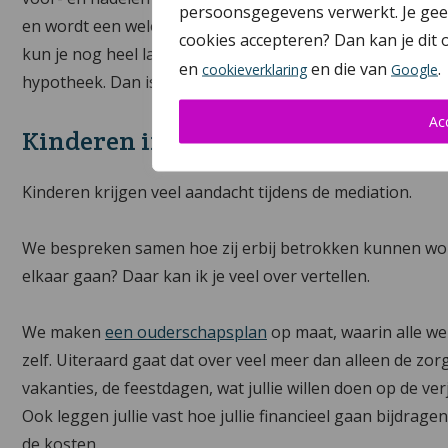
persoonsgegevens verwerkt. Je geeft
en wordt een weloverwogen beslissing van jullie. Want h
cookies accepteren? Dan kan je dit
kun je nog heel lang na de scheiding nodig hebben. Bijvo
en
en die van
.
cookieverklaring
Google
hypotheek. Dan is het belangrijk dat de gemaakte afspra
Ac
Kinderen in mediation
Kinderen krijgen veel aandacht tijdens de mediation.
We bespreken samen hoe zij erbij betrokken kunnen word
elkaar gaan? Daar kan ik je veel over vertellen.
We maken
een ouderschapsplan
op maat, waarin alle we
zelf. Uiteraard gaat dat over veel meer dan alleen de zo
vakanties, de feestdagen, wat jullie willen doen op de verja
Ook leggen jullie vast hoe jullie financieel gaan bijdrag
de kosten.