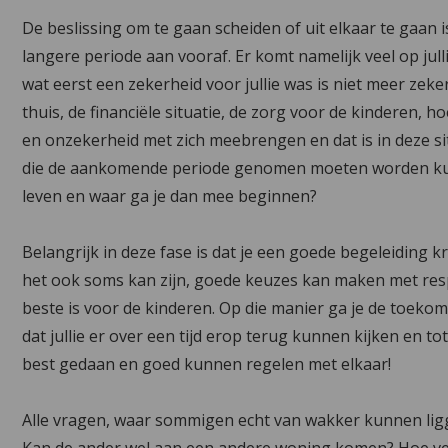
De beslissing om te gaan scheiden of uit elkaar te gaan
langere periode aan vooraf. Er komt namelijk veel op julli
wat eerst een zekerheid voor jullie was is niet meer zeke
thuis, de financiële situatie, de zorg voor de kinderen, h
en onzekerheid met zich meebrengen en dat is in deze sit
die de aankomende periode genomen moeten worden kunn
leven en waar ga je dan mee beginnen?
Belangrijk in deze fase is dat je een goede begeleiding kri
het ook soms kan zijn, goede keuzes kan maken met res
beste is voor de kinderen. Op die manier ga je de toek
dat jullie er over een tijd erop terug kunnen kijken en
best gedaan en goed kunnen regelen met elkaar!
Alle vragen, waar sommigen echt van wakker kunnen ligge
Kan de ander wel aan een andere woning komen? Hoe ve