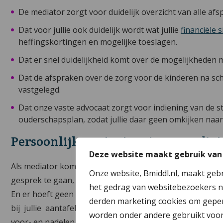
De mediator zorgt voor duidelijk overzicht van alle afsp
Dat voor jullie ook duidelijk wordt wat jullie
financiële s
heffingskortingen en mogelijke toeslagen.
Dat er snel duidelijkheid komt over de mogelijkheden 
Dat de afspraken over de zorg voor de kinderen na s
vastgelegd.
Dat onze vaste advocaat zorgt voor indiening van de s
ouderschapsplan, zodat jullie daar geen omkijken naa
Persoonlijk contact met een mediat
Deze website maakt gebruik van
Als mediator kom ik in Hengelo en omgeving bij jullie thu
Onze website, Bmiddl.nl, maakt geb
gesprek te gaan, vanuit een vertrouwde omgeving waar ju
het gedrag van websitebezoekers n
En er hoeft geen opvang/oppas voor de kinderen gereg
derden marketing cookies om geper
bij jullie aantafel. Van alle belangrijke zaken die besp
worden onder andere gebruikt voor 
voor- en nadelen hiervan, aan jullie uit. Hierdoor weten j