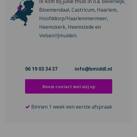
Ik kom bij jullie thuis in o.a.
Beverwijk
,
Bloemendaal
,
Castricum
,
Haarlem
,
Hoofddorp/Haarlemmermeer
,
Heemskerk
,
Heemstede
en
Velsen/IJmuiden
.
06 19 03 34 37
info@bmiddl.nl
Neem contact met mij op
Binnen 1 week een eerste afspraak