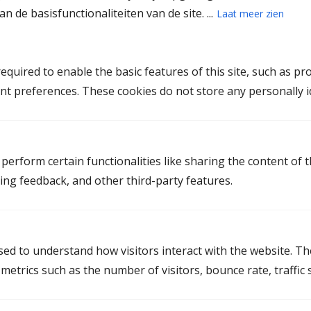
n de basisfunctionaliteiten van de site. ...
Laat meer zien
Mediation in Groningen
quired to enable the basic features of this site, such as pr
Mediation Delfzijl
nt preferences. These cookies do not store any personally id
Mediation Glimmen
Mediation Groningen
Mediation Haren
perform certain functionalities like sharing the content of 
ting feedback, and other third-party features.
Mediation Hoogezand
Mediation Leek
Mediation Westerkwartier
used to understand how visitors interact with the website. T
Mediation Veendam
etrics such as the number of visitors, bounce rate, traffic s
Mediation Zuidhorn