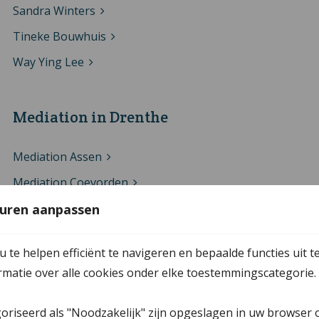
Sandra Winters
Tineke Bouwhuis
Way Ying Lee
Mediation in Drenthe
Mediation Assen
Mediation Coevorden
Mediation Emmen
uren aanpassen
Mediation Hoogeveen
te helpen efficiënt te navigeren en bepaalde functies uit t
Mediation Meppel
ormatie over alle cookies onder elke toestemmingscategorie.
Mediation Tynaarlo
Mediation Westerveld
goriseerd als "Noodzakelijk" zijn opgeslagen in uw browser 