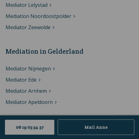
Mediator Lelystad
Mediation Noordoostpolder
Mediator Zeewolde
Mediation in Gelderland
Mediator Nijmegen
Mediator Ede
Mediator Arnhem
Mediator Apeldoorn
Mediation in Utrecht
06 19 03 34 37
Mail Anne