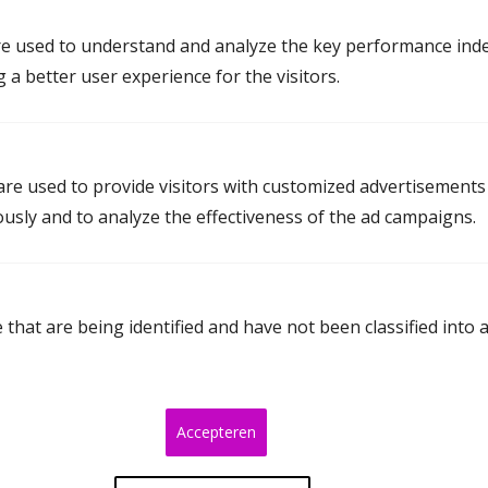
Mediation in Utrecht
e used to understand and analyze the key performance inde
g a better user experience for the visitors.
Mediation Amersfoort
Mediation Baarn
Mediation De Bilt
re used to provide visitors with customized advertisements
ously and to analyze the effectiveness of the ad campaigns.
Mediation De Ronde Venen
Mediation Houten
Mediation Leerdam
that are being identified and have not been classified into 
Mediation Soest
Mediation Utrecht
Mediation Veenendaal
Accepteren
Mediation Woerden