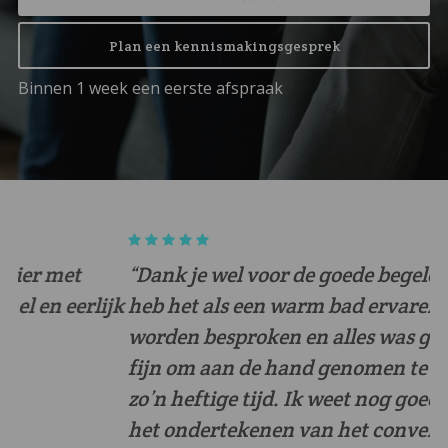
Plan een kennismakingsgesprek
Binnen 1 week een eerste afspraak
“Dank je wel voor de goede begeleiding. Ik
“I
jk
heb het als een warm bad ervaren. Alles kon
h
worden besproken en alles was goed. Heel
is
fijn om aan de hand genomen te worden in
zo’n heftige tijd. Ik weet nog goed dat ik na
het ondertekenen van het convenant dacht