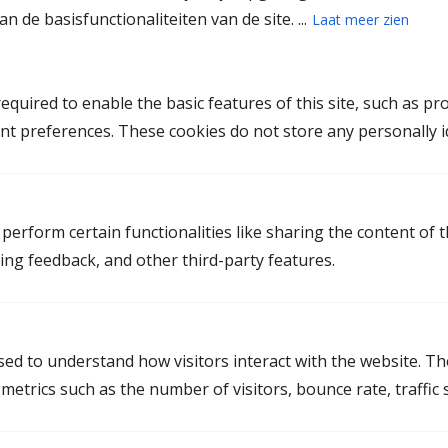
Mediation Woerden
n de basisfunctionaliteiten van de site. ...
Laat meer zien
Mediation Mijdrecht
Mediation Zeist
quired to enable the basic features of this site, such as pr
nt preferences. These cookies do not store any personally id
Mediation in Friesland
Mediation Dokkum
perform certain functionalities like sharing the content of 
Mediation Drachten
ting feedback, and other third-party features.
Mediation Heerenveen
Mediation Leeuwarden
used to understand how visitors interact with the website. T
Mediation Sneek
etrics such as the number of visitors, bounce rate, traffic s
Mediation Wolvega