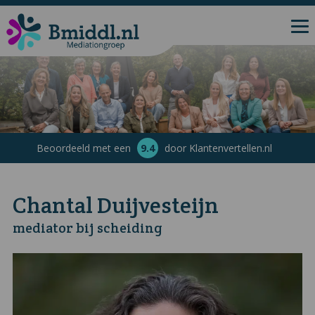
Beoordeeld met een
9.4
door Klantenvertellen.nl
Chantal Duijvesteijn
mediator bij scheiding