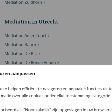
Mediation Zuidhorn
Mediation in Utrecht
Mediation Amersfoort
Mediation Baarn
Mediation De Bilt
Mediation De Ronde Venen
Mediation Houten
uren aanpassen
Mediation Leerdam
te helpen efficiënt te navigeren en bepaalde functies uit t
Mediation Soest
ormatie over alle cookies onder elke toestemmingscategorie.
Mediation Utrecht
Mediation Veenendaal
goriseerd als "Noodzakelijk" zijn opgeslagen in uw browser 