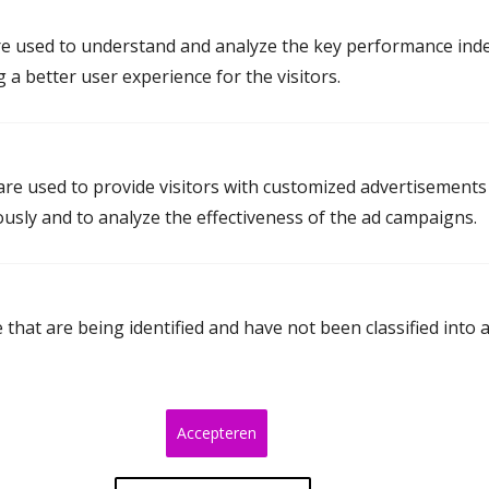
Mediation in Overijssel
e used to understand and analyze the key performance inde
g a better user experience for the visitors.
Mediation Almelo
Mediation Deventer
Mediation Enschede
re used to provide visitors with customized advertisements
Mediation Genemuiden
ously and to analyze the effectiveness of the ad campaigns.
Mediation Hengelo
Mediation Kampen
that are being identified and have not been classified into 
Mediation Raalte
Mediation Rijssen-Holten
Mediation Steenwijk
Accepteren
Mediation Vriezenveen