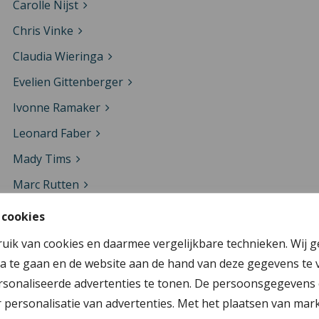
Carolle Nijst
Chris Vinke
Claudia Wieringa
Evelien Gittenberger
Ivonne Ramaker
Leonard Faber
Mady Tims
Marc Rutten
Marja Aslander
 cookies
Martien Veenstra
ruik van cookies en daarmee vergelijkbare technieken. Wij 
Natasja Luijmes
a te gaan en de website aan de hand van deze gegevens te 
sonaliseerde advertenties te tonen. De persoonsgegevens 
Regina Siersema
personalisatie van advertenties. Met het plaatsen van mar
Rianne Bekkers