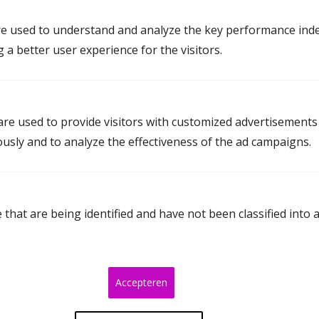
E-mailadres
e used to understand and analyze the key performance inde
g a better user experience for the visitors.
Telefoonnummer
re used to provide visitors with customized advertisements
Postcode
ously and to analyze the effectiveness of the ad campaigns.
Woonplaats
that are being identified and have not been classified into 
Je bericht
Accepteren