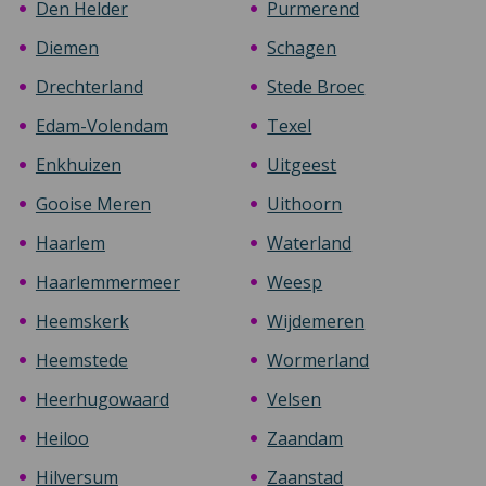
Den Helder
Purmerend
Diemen
Schagen
Drechterland
Stede Broec
Edam-Volendam
Texel
Enkhuizen
Uitgeest
Gooise Meren
Uithoorn
Haarlem
Waterland
Haarlemmermeer
Weesp
Heemskerk
Wijdemeren
Heemstede
Wormerland
Heerhugowaard
Velsen
Heiloo
Zaandam
Hilversum
Zaanstad