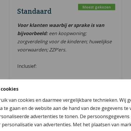
Standaard
Voor klanten waarbij er sprake is van
bijvoorbeeld:
een koopwoning;
zorgverdeling voor de kinderen; huwelijkse
voorwaarden; ZZP’ers.
Inclusief:
Gemiddeld 4 tot 5 gesprekken
 cookies
Berekeningen kinder- en
partneralimentatie
ruik van cookies en daarmee vergelijkbare technieken. Wij 
a te gaan en de website aan de hand van deze gegevens te 
Bruto-netto berekeningen, inclusief
sonaliseerde advertenties te tonen. De persoonsgegevens 
mogelijke toeslagen
personalisatie van advertenties. Met het plaatsen van mar
Ouderschapsplan