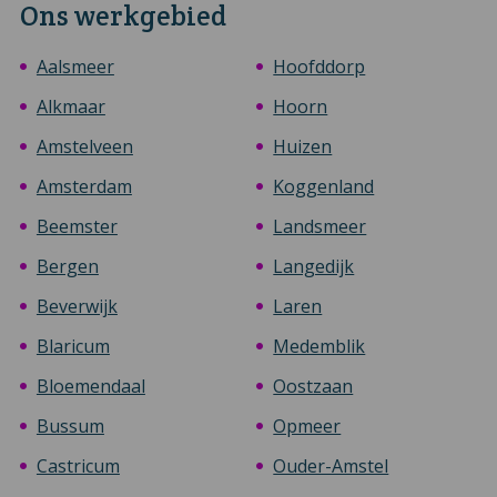
Ons werkgebied
Aalsmeer
Hoofddorp
Alkmaar
Hoorn
Amstelveen
Huizen
Amsterdam
Koggenland
Beemster
Landsmeer
Bergen
Langedijk
Beverwijk
Laren
Blaricum
Medemblik
Bloemendaal
Oostzaan
Bussum
Opmeer
Castricum
Ouder-Amstel