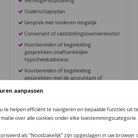
Vermogensopstelling
Ouderschapsplan
Gesprek met kinderen mogelijk
Convenant of vaststellingsovereenkomst
Voorbereiden of begeleiding
gesprekken onafhankelijke
hypotheekadviseur
Voorbereiden of begeleiding
gesprekken met de accountant of
financieel adviseur
uren aanpassen
Invullen pensioenformulieren
Juridische afhandeling
te helpen efficiënt te navigeren en bepaalde functies uit t
ormatie over alle cookies onder elke toestemmingscategorie.
Vraag een kennismakingsgesprek aan
goriseerd als "Noodzakelijk" zijn opgeslagen in uw browser 