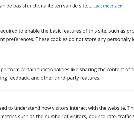
n de basisfunctionaliteiten van de site. ...
Laat meer zien
quired to enable the basic features of this site, such as pr
nt preferences. These cookies do not store any personally id
Stel een vraag
perform certain functionalities like sharing the content of 
Heb je een vraag of willen jullie vrijblijvend met een
ting feedback, and other third-party features.
van onze mediators kennismaken?
Laat dan je bericht hieronder achter.
used to understand how visitors interact with the website. T
Naam
etrics such as the number of visitors, bounce rate, traffic s