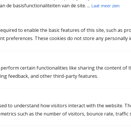
Voorbereiden of begeleiding
n de basisfunctionaliteiten van de site. ...
Laat meer zien
gesprekken onafhankelijke
hypotheekadviseur
Voorbereiden of begeleiding
quired to enable the basic features of this site, such as pr
gesprekken met de accountant of
nt preferences. These cookies do not store any personally id
financieel adviseur
Invullen pensioenformulieren
Juridische afhandeling
perform certain functionalities like sharing the content of 
ting feedback, and other third-party features.
Vraag een kennismakingsgesprek aan
used to understand how visitors interact with the website. T
etrics such as the number of visitors, bounce rate, traffic s
Standaard