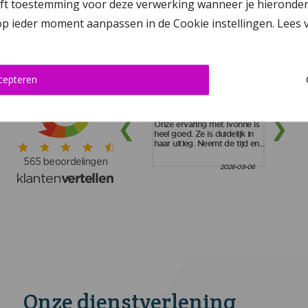
 toestemming voor deze verwerking wanneer je hieronder op ‘
4382 AD Vlissingen
 op ieder moment aanpassen in de Cookie instellingen. Lees
cepteren
Onze dienstverlening