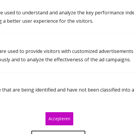
e used to understand and analyze the key performance inde
Voor klanten waarbij er sprake is van
g a better user experience for the visitors.
bijvoorbeeld:
een koopwoning;
zorgverdeling voor de kinderen; huwelijkse
voorwaarden; ZZP’ers.
re used to provide visitors with customized advertisements
Inclusief:
ously and to analyze the effectiveness of the ad campaigns.
Gemiddeld 4 tot 5 gesprekken
Berekeningen kinder- en
partneralimentatie
that are being identified and have not been classified into 
Bruto-netto berekeningen, inclusief
mogelijke toeslagen
Ouderschapsplan
Accepteren
Gesprek met kinderen mogelijk