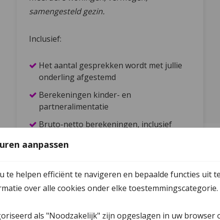
samengesteld gezin.
Inclusief:
Het aantal gesprekken wordt met jullie
onderling afgestemd
Berekeningen kinder- en
partneralimentatie
Bruto-netto berekeningen, inclusief
mogelijke toeslagen
uren aanpassen
Vermogensopstelling
Ouderschapsplan
te helpen efficiënt te navigeren en bepaalde functies uit t
ormatie over alle cookies onder elke toestemmingscategorie.
Gesprek met kinderen mogelijk
Convenant of vaststellingsovereenkomst
goriseerd als "Noodzakelijk" zijn opgeslagen in uw browser 