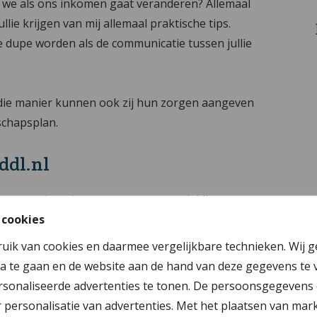
en we als ons inkomen gaat veranderen? Allemaal
llie krijgen van mij allemaal praktische tips.
de dupe worden als de communicatie tussen jullie
 die manier kunnen ook zij hun zorgen aangeven
schapsplan.
ddl.nl
olgen continue interne en externe opleidingen en
 cookies
aatste regelgeving. Mocht er een ingewikkeld
mee te denken. De documenten die gemaakt
ruik van cookies en daarmee vergelijkbare technieken. Wij 
odat fouten zoveel mogelijk worden voorkomen.
a te gaan en de website aan de hand van deze gegevens te 
rk aan adviseurs en specialisten, zodat ook de
sonaliseerde advertenties te tonen. De persoonsgegevens 
personalisatie van advertenties. Met het plaatsen van mar