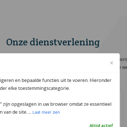
Onze dienstverlening
Bij Bmiddl.nl hebben jullie keuze uit een pakket aan diens
relevant voor jullie zijn. Graag bespreken we met jullie we
igeren en bepaalde functies uit te voeren. Hieronder
onder elke toestemmingscategorie.
Basis
k" zijn opgeslagen in uw browser omdat ze essentieel
van de site. ...
Laat meer zien
Voor klanten waarbij er sprake is van
Altijd actief
bijvoorbeeld:
een huurwoning;