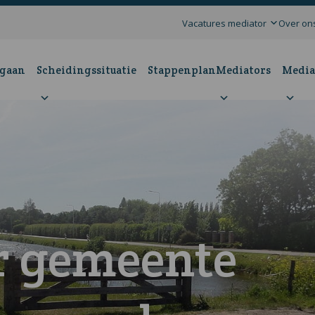
Vacatures mediator
Over on
 gaan
Scheidingssituatie
Stappenplan
Mediators
Media
r gemeente