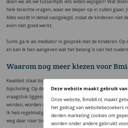
doen we als we tussentijds iets willen wijzigen? Wat do
hele terechte vragen, waar we dieper op in zullen gaan. Ju
Alles wordt in detail vastgelegd, zodat de kinderen niet 
even niet goed werkt.
Soms ga ik als mediator in gesprek met de kinderen. Op
en kan ik hen aangeven wat het belang is van het ouder
Waarom nog meer kiezen voor Bmi
Kwaliteit staat bij ons hoog in het vaandel. Mediators v
Deze website maakt gebruik van
bijscholing. Op die manier zijn zij op de hoogte van de l
vraagstuk liggen, dan is het hele team bereikbaar om 
Onze website, Bmiddl.nl, maakt geb
worden, worden ook altijd nagekeken door een ander, z
het gedrag van websitebezoekers n
Ik heb regelmatig contact met een inmiddels groot netwe
derden marketing cookies om geper
weg daar naar toe makkelijk te maken is.
worden onder andere gebruikt voor 