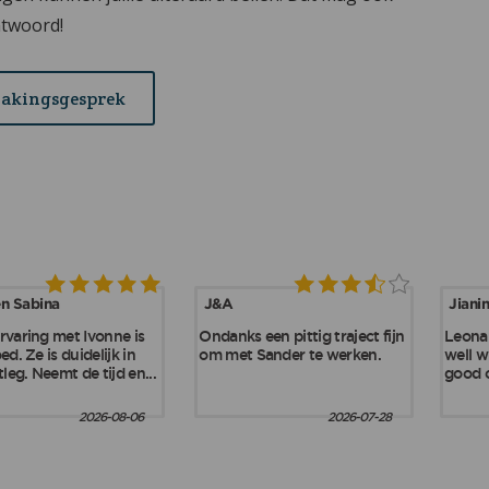
ntwoord!
makingsgesprek