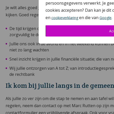
persoonsgegevens verwerkt. Je geeft
Je wilt alles goed geregeld hebben zodat jullie straks m
cookies accepteren? Dan kan je dit
kijken. Goed regelen betekent bij Bmiddl.nl dat jullie:
en
en die van
.
cookieverklaring
Google
De tijd krijgen die jullie nodig hebben, zowel zakelijk
Ac
zorgvuldig te doorlopen; ik pas me aan op jullie tempo
Jullie ons ook in de avond en in het weekend kunnen
niet zo lang wachten
Snel inzicht krijgen in jullie financiële situatie; die van
Wij jullie ontzorgen van A tot Z; van introductiegesprek
de rechtbank
Ik kom bij jullie langs in de geme
Als jullie zo ver zijn om die stap te nemen en aan tafel 
regelen, neem dan contact op met Marc Rutten op zijn m
contactformulier een vrijblijvende afspraak. Ook voor vr