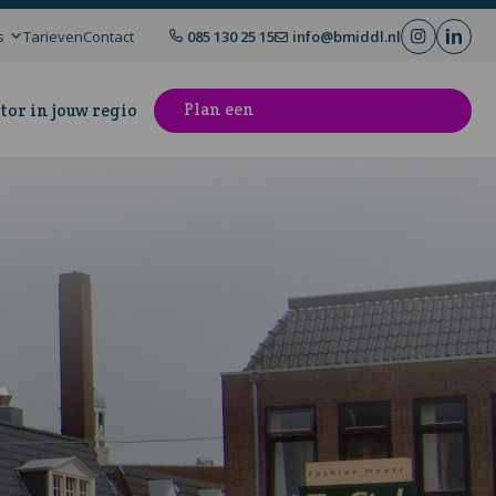
s
Tarieven
Contact
085 130 25 15
info@bmiddl.nl
Plan een
tor in jouw regio
kennismakingsgesprek