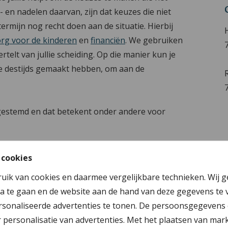
r- en nadelen daarvan, zijn dat keuzes die niet
ermijn nog recht doen aan de situatie. Hierbij
rg voor de kinderen
en
financiën
. We gebruiken
telt van jullie scheiding. Op die manier kun je
ie destijds gemaakt hebben, om aan de
afgestemd en dat betekent onder andere voor
idelijk in beeld.
 cookies
n die van jullie op maat zijn gemaakt.
ruik van cookies en daarmee vergelijkbare technieken. Wij 
uur als voor koop.
a te gaan en de website aan de hand van deze gegevens te 
sonaliseerde advertenties te tonen. De persoonsgegevens 
kelijke beslissingen duidelijk verwoord in
personalisatie van advertenties. Met het plaatsen van mar