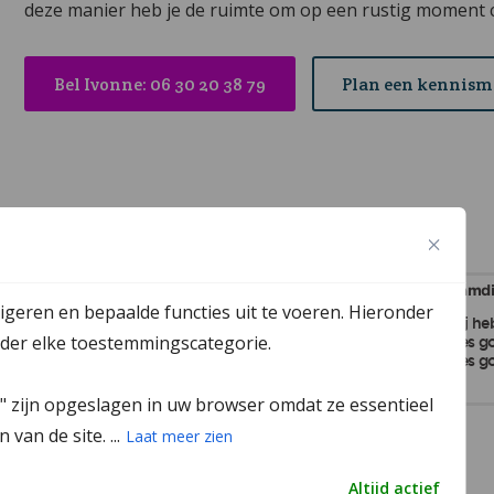
deze manier heb je de ruimte om op een rustig moment 
Bel Ivonne: 06 30 20 38 79
Plan een kennis
igeren en bepaalde functies uit te voeren. Hieronder
onder elke toestemmingscategorie.
k" zijn opgeslagen in uw browser omdat ze essentieel
van de site. ...
Laat meer zien
Altijd actief