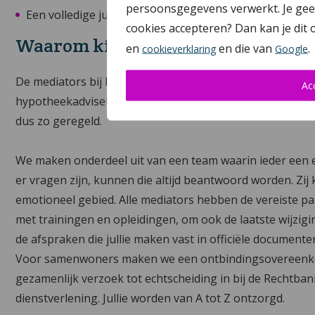
persoonsgegevens verwerkt. Je geeft
Een volledige juridische afhandeling door onze advocaa
cookies accepteren? Dan kan je dit
Waarom kiezen voor Bmiddl.nl
en
en die van
.
cookieverklaring
Google
De mediators bij Bmiddl.nl beschikken over een groot ne
Ac
hypotheekadviseurs, kindercoaches, pensioenspecialisten
dus zo geregeld.
We maken onderdeel uit van een team waarin ieder een e
er vragen zijn, kunnen die altijd beantwoord worden. Zi
emotioneel gebied. Alle mediators hebben de vereiste p
met trainingen en opleidingen, om ook de laatste wijzigi
de afspraken die jullie maken vast in officiële document
Voor samenwoners maken we een ontbindingsovereenkom
gezamenlijk verzoek tot echtscheiding in bij de Rechtban
dienstverlening. Jullie worden van A tot Z ontzorgd.