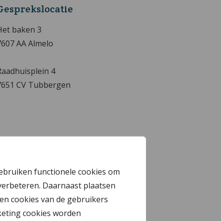
Gesprekslocatie
Het baken 3
7607 AA Almelo
Raadhuisplein 4
7651 CV Tubbergen
gebruiken functionele cookies om
verbeteren. Daarnaast plaatsen
en cookies van de gebruikers
keting cookies worden