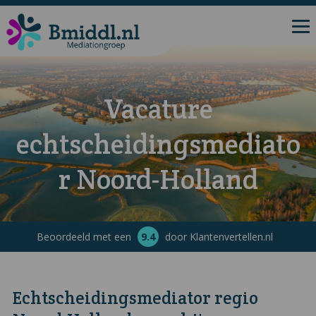
Vacature
echtscheidingsmediato
r Noord-Holland
Beoordeeld met een
9.4
door Klantenvertellen.nl
Echtscheidingsmediator regio