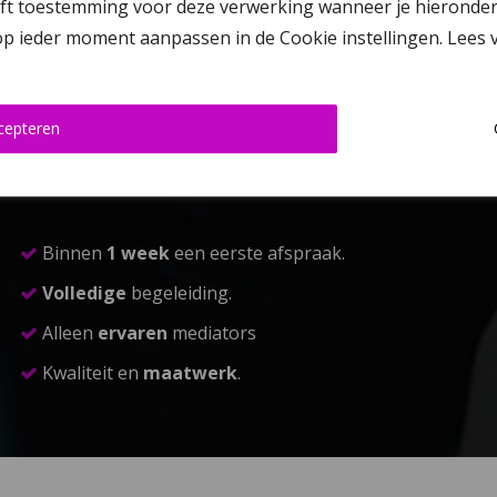
 toestemming voor deze verwerking wanneer je hieronder op ‘
 op ieder moment aanpassen in de Cookie instellingen. Lees
cepteren
Binnen
1 week
een eerste afspraak.
Volledige
begeleiding.
Alleen
ervaren
mediators
Kwaliteit en
maatwerk
.