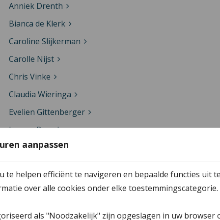
Anniek Drenth
Bianca de Klerk
Caroline Slijkerman
Carolle Nijst
Chris Vinke
Claudia Wieringa
Evelien Gittenberger
Ivonne Ramaker
uren aanpassen
Leonard Faber
Mady Tims
te helpen efficiënt te navigeren en bepaalde functies uit t
Marc Rutten
ormatie over alle cookies onder elke toestemmingscategorie.
Marja Aslander
goriseerd als "Noodzakelijk" zijn opgeslagen in uw browser 
Martien Veenstra