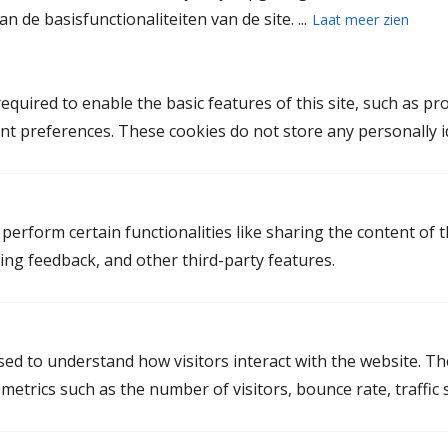
n de basisfunctionaliteiten van de site. ...
Laat meer zien
Natasja Luijmes
Regina Siersema
quired to enable the basic features of this site, such as pr
Rianne Bekkers
nt preferences. These cookies do not store any personally id
Sander Janssen
Sandra Winters
Tineke Bouwhuis
perform certain functionalities like sharing the content of 
Way Ying Lee
ting feedback, and other third-party features.
Mediation in Drenthe
used to understand how visitors interact with the website. T
Mediation Assen
etrics such as the number of visitors, bounce rate, traffic s
Mediation Coevorden