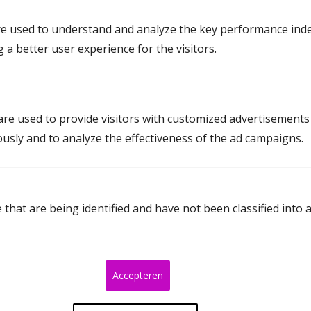
Mediation Emmen
Mediation Hoogeveen
e used to understand and analyze the key performance inde
g a better user experience for the visitors.
Mediation Meppel
Mediation Tynaarlo
Mediation Westerveld
re used to provide visitors with customized advertisements
ously and to analyze the effectiveness of the ad campaigns.
Mediation in Groningen
Mediation Delfzijl
that are being identified and have not been classified into 
Mediation Glimmen
Mediation Groningen
Mediation Haren
Accepteren
Mediation Hoogezand