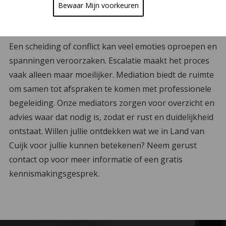
Bewaar Mijn voorkeuren
Wanneer kiezen voor mediation in Land van
Cuijk?
Een scheiding of conflict kan veel emoties oproepen en
spanningen veroorzaken. Escalatie maakt het proces
vaak alleen maar moeilijker. Mediation biedt de ruimte
om samen tot afspraken te komen met professionele
begeleiding. Onze mediators zorgen voor overzicht en
advies waar dat nodig is, zodat er rust en duidelijkheid
ontstaat. Willen jullie ontdekken wat we in Land van
Cuijk voor jullie kunnen betekenen? Neem gerust
contact op voor meer informatie of een gratis
kennismakingsgesprek.