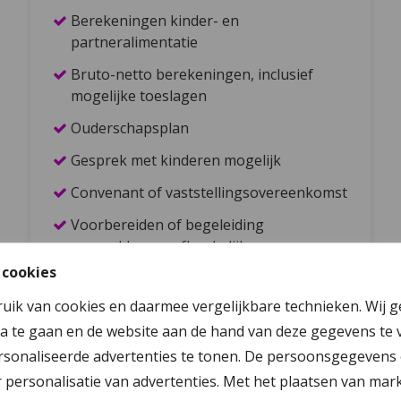
Berekeningen kinder- en
partneralimentatie
Bruto-netto berekeningen, inclusief
mogelijke toeslagen
Ouderschapsplan
Gesprek met kinderen mogelijk
Convenant of vaststellingsovereenkomst
Voorbereiden of begeleiding
gesprekken onafhankelijke
hypotheekadviseur
 cookies
Invullen pensioenformulieren
ruik van cookies en daarmee vergelijkbare technieken. Wij 
a te gaan en de website aan de hand van deze gegevens te 
Juridische afhandeling
sonaliseerde advertenties te tonen. De persoonsgegevens 
personalisatie van advertenties. Met het plaatsen van mar