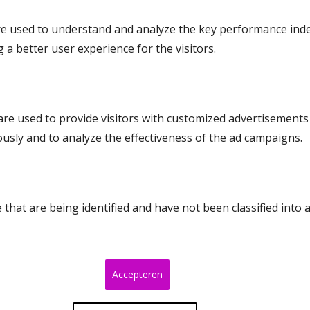
juridische kwesties. Omdat ieder traject anders is,
e used to understand and analyze the key performance inde
starten we altijd met een gratis kennismaking. Zo
g a better user experience for the visitors.
weten jullie vooraf waar jullie aan toe zijn en
voorkomen we financiële verrassingen.
Wat als mediation niet de juiste uitkomst
re used to provide visitors with customized advertisements
biedt?
ously and to analyze the effectiveness of the ad campaigns.
Hoewel het zelden voorkomt, kan mediation soms niet
leiden tot het gewenste resultaat. In dat geval
bespreken we samen de alternatieven. Soms kan een
that are being identified and have not been classified into 
andere mediator een frisse blik geven, of een deel van
de afspraken kan via de rechter worden geregeld.
Indien nodig betrekken we een advocaat voor extra
advies. Het proces hoeft nooit te worden voortgezet
Accepteren
als dat niet goed voelt.