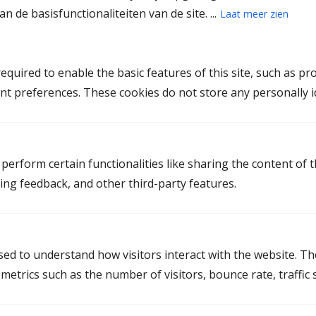
afspraken.
n de basisfunctionaliteiten van de site. ...
Laat meer zien
Hoe verloopt het mediationtraject?
De mediator begeleidt jullie door het hele proces en
quired to enable the basic features of this site, such as pr
maakt inzichtelijk welke keuzes er zijn. Jullie bepalen
nt preferences. These cookies do not store any personally id
zelf welke oplossingen het beste aansluiten bij jullie
situatie. De afspraken worden duidelijk vastgelegd.
Zijn er kinderen betrokken? Dan ondersteunt de
perform certain functionalities like sharing the content of 
mediator bij het opstellen van een ouderschapsplan
ting feedback, and other third-party features.
en geeft tips om de communicatie goed te laten
verlopen in deze periode.
Wat zijn de kosten van een mediator in Land
used to understand how visitors interact with the website. T
van Cuijk via Bmiddl.nl?
etrics such as the number of visitors, bounce rate, traffic s
De kosten hangen af van de specifieke situatie, zoals
de complexiteit van de scheiding en eventuele