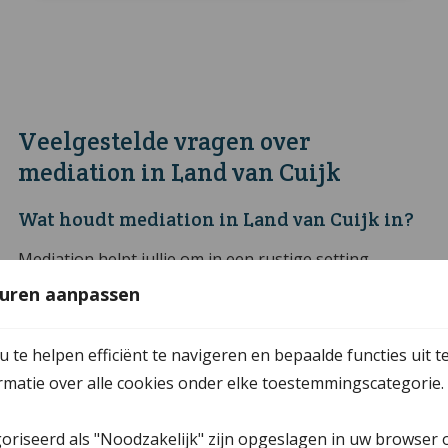
Veelgestelde vragen over
mediation in Land van Cuijk
Wat houdt mediation in Land van Cuijk in?
Mediation helpt jullie om in een rustige setting
afspraken te maken waar iedereen zich in kan vinden.
uren aanpassen
Het proces werkt het best als beide partijen
openstaan voor overleg en bereid zijn samen te
te helpen efficiënt te navigeren en bepaalde functies uit t
zoeken naar oplossingen. Door elkaars wensen
ormatie over alle cookies onder elke toestemmingscategorie.
serieus te nemen en te streven naar een eerlijke
uitkomst, vergroten jullie de kans op duurzame
goriseerd als "Noodzakelijk" zijn opgeslagen in uw browser 